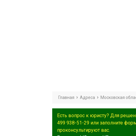
Главная
Адреса
Московская обла
Есть вопрос к юристу? Для решен
499 938-51-29 или заполните фор
проконсультируют вас.