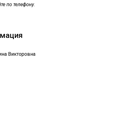
те по телефону.
рмация
рина Викторовна