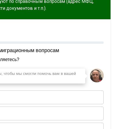
уют по справочным вопросам (адрес МФЦ,
и документов и т.п.).