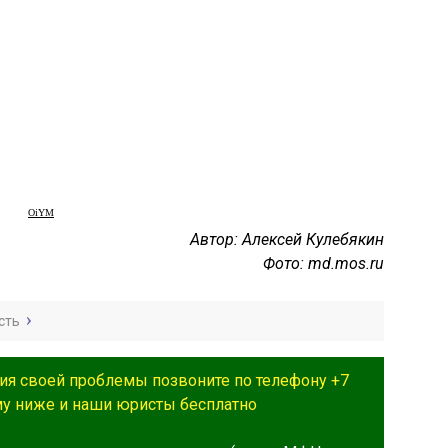
OiYM
Автор: Алексей Кулебякин
Фото: md.mos.ru
сть
ия своей проблемы позвоните по телефону +7
му ниже и наши юристы бесплатно