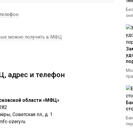
те
Бес
 телефон
онл
орые можно получить в МФЦ
За
уд
по
Мож
, адрес и телефон
пра
сковской области «МФЦ»
Ба
282
ст
ёры, Советская пл., д. 1
Бан
 mfc-ozery.ru
пер