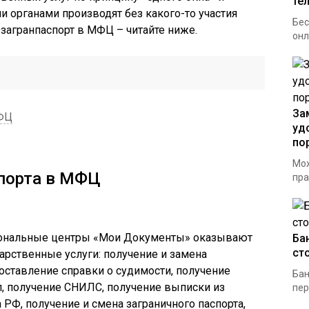
те
 органами производят без какого-то участия
Бес
 загранпаспорт в МФЦ – читайте ниже.
онл
За
МФЦ
уд
по
Мож
порта в МФЦ
пра
иональные центры «Мои Документы» оказывают
Ба
ст
рственные услуги: получение и замена
оставление справки о судимости, получение
Бан
л, получение СНИЛС, получение выписки из
пер
РФ, получение и смена заграничного паспорта,