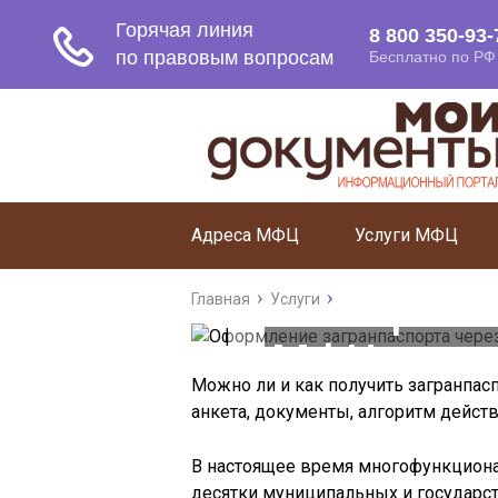
Адреса МФЦ
Услуги МФЦ
Оф
загранп
Главная
Услуги
МФЦ: доку
Можно ли и как получить загранпас
действ
анкета, документы, алгоритм дейст
В настоящее время многофункцион
десятки муниципальных и государст