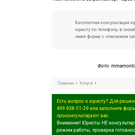
Бесплатная консультация юр
юристу по телефону, в онла
ниже форму с описанием св
Фото: mmamontov 
Главная
Услуги
Есть вопрос к юристу? Для решен
499 938-51-29 или заполните фор
проконсультируют вас.
Внимание! Юристы НЕ консультир
режим работы, проверка готовност