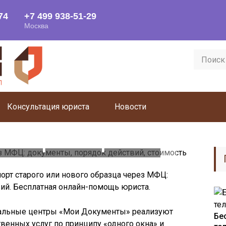
Консультация юриста
Новости
ормление
аспорта через
менты, порядок
порт старого или нового образца через МФЦ:
ий, стоимость
вий. Бесплатная онлайн-помощь юриста.
альные центры «Мои Документы» реализуют
Бе
венных услуг по принципу «одного окна» и