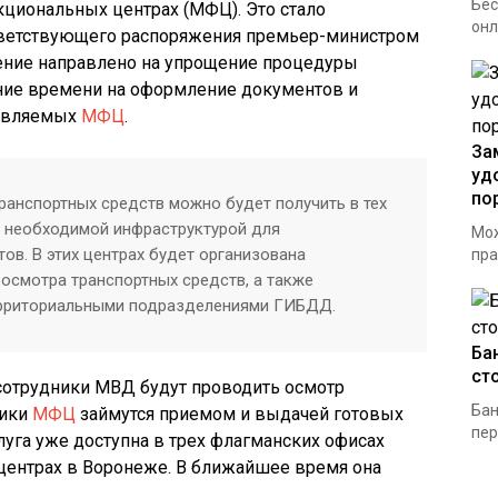
Бес
кциональных центрах (МФЦ). Это стало
онл
ветствующего распоряжения премьер-министром
ние направлено на упрощение процедуры
ние времени на оформление документов и
тавляемых
МФЦ
.
За
уд
по
транспортных средств можно будет получить в тех
 необходимой инфраструктурой для
Мож
ов. В этих центрах будет организована
пра
осмотра транспортных средств, а также
ерриториальными подразделениями ГИБДД.
Ба
ст
 сотрудники МВД будут проводить осмотр
Бан
ники
МФЦ
займутся приемом и выдачей готовых
пер
луга уже доступна в трех флагманских офисах
центрах в Воронеже. В ближайшее время она