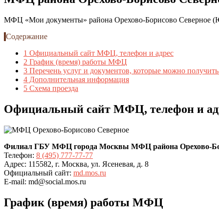
МФЦ «Мои документы» района Орехово-Борисово Северное (ЮАО 
Содержание
1
Официальный сайт МФЦ, телефон и адрес
2
График (время) работы МФЦ
3
Перечень услуг и документов, которые можно получит
4
Дополнительная информация
5
Схема проезда
Официальный сайт МФЦ, телефон и ад
Филиал ГБУ МФЦ города Москвы МФЦ района Орехово-Бо
Телефон:
8 (495) 777-77-77
Адрес: 115582, г. Москва, ул. Ясеневая, д. 8
Официальный сайт:
md.mos.ru
E-mail: md@social.mos.ru
График (время) работы МФЦ