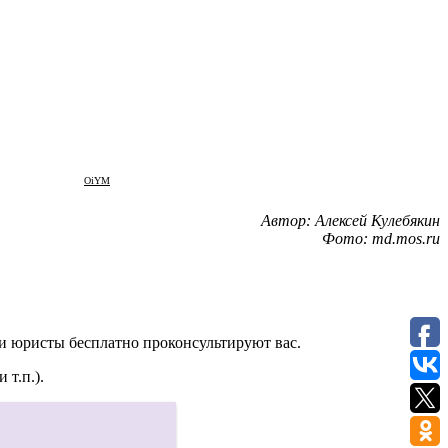
OiYM
Автор: Алексей Кулебякин
Фото: md.mos.ru
и юристы бесплатно проконсультируют вас.
т.п.).