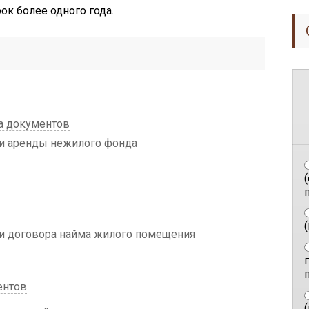
ок более одного года.
а документов
и аренды нежилого фонда
п
и договора найма жилого помещения
ентов