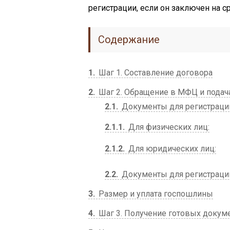
регистрации, если он заключен на ср
Содержание
1
Шаг 1. Составление договора
2
Шаг 2. Обращение в МФЦ и подач
2.1
Документы для регистраци
2.1.1
Для физических лиц:
2.1.2
Для юридических лиц:
2.2
Документы для регистраци
3
Размер и уплата госпошлины
4
Шаг 3. Получение готовых докум