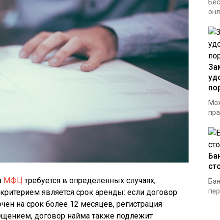
Бес
онл
За
уд
по
Мож
пра
Ба
ст
з
МФЦ
требуется в определенных случаях,
Бан
пер
критерием является срок аренды: если договор
ен на срок более 12 месяцев, регистрация
мещением, договор найма также подлежит