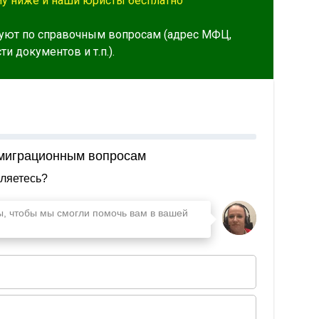
му ниже и наши юристы бесплатно
уют по справочным вопросам (адрес МФЦ,
и документов и т.п.).