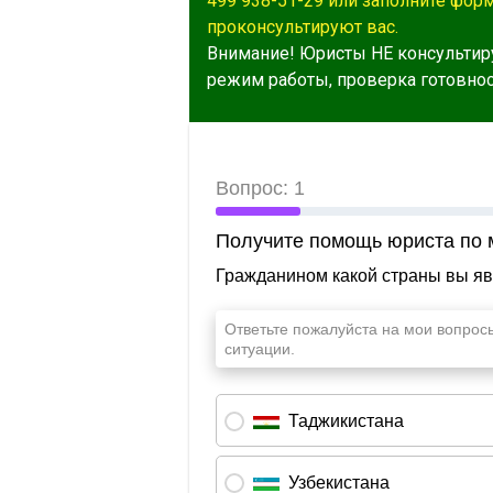
499 938-51-29 или заполните фор
проконсультируют вас.
Внимание! Юристы НЕ консультир
режим работы, проверка готовност