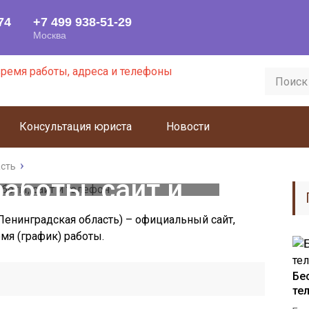
Консультация юриста
Новости
орск – адрес,
асть
аботы, сайт и
елефон
нинградская область) – официальный сайт,
емя (график) работы.
Бе
те