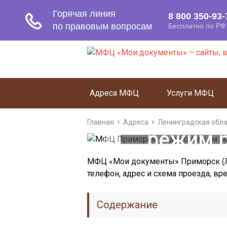
Адреса МФЦ
Услуги МФЦ
МФЦ Прим
Главная
Адреса
Ленинградская обл
режим р
т
МФЦ «Мои документы» Приморск (Ле
телефон, адрес и схема проезда, вр
Содержание