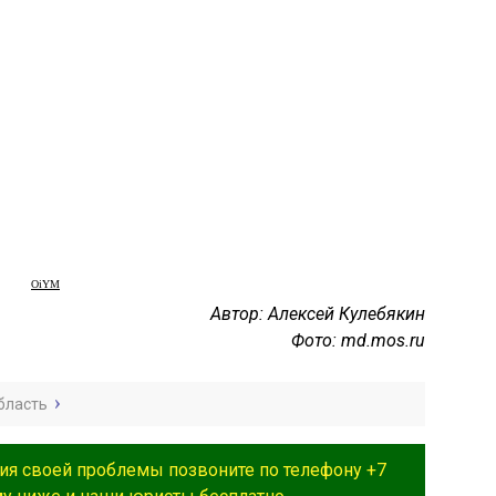
OiYM
Автор: Алексей Кулебякин
Фото: md.mos.ru
бласть
ия своей проблемы позвоните по телефону +7