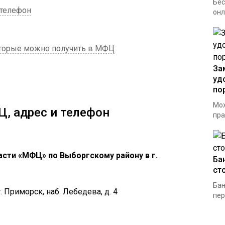
Бес
 телефон
онл
оторые можно получить в МФЦ
За
уд
по
Мож
, адрес и телефон
пра
сти «МФЦ» по Выборгскому району в г.
Ба
ст
Бан
. Приморск, наб. Лебедева, д. 4
пер